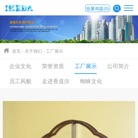
批量询盘
(0)
首页
-
关于我们
-
工厂展示
企业文化
荣誉资质
公司简介
工厂展示
员工风貌
走进香道尔
蜘蛛文化