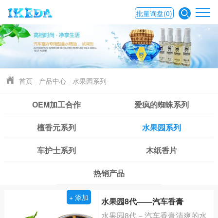
批量询盘
(0)
首页
-
产品中心
-
水果园系列
OEM加工合作
爱疯的蜘蛛系列
檀香元系列
水果园系列
车护士系列
木纸香片
热销产品
+ 添加
水果园8代——汽车香膏
水果园8代－汽车香膏清爽的水