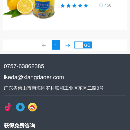
也是我们最喜欢的味道，它祛除
456
车内、室内的嗅味、异味，消灭
细菌，净化空气 营造清新可人
的香氛，提神爽气。
1
GO
0757-63862385
ikeda@xiangdaoer.com
广东省佛山市南海区罗村联和工业区东区二路3号
获得免费咨询