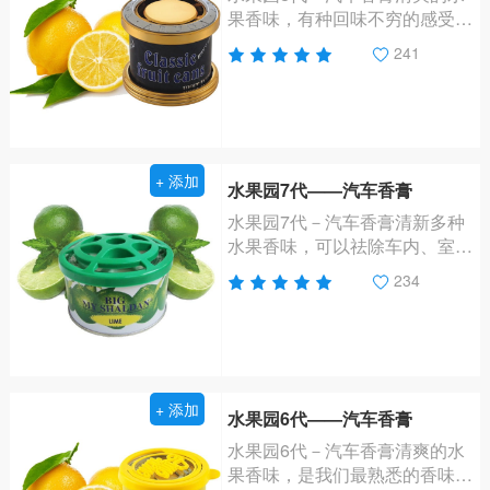
果香味，有种回味不穷的感受，
让人身在大自然中。
241
+ 添加
水果园7代——汽车香膏
水果园7代－汽车香膏清新多种
水果香味，可以祛除车内、室内
的嗅味、异味，消灭细菌，净化
234
空气 营造清新可人的香氛，提
神爽气。
+ 添加
水果园6代——汽车香膏
水果园6代－汽车香膏清爽的水
果香味，是我们最熟悉的香味，