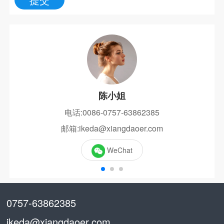
陈小姐
电话:0086-0757-63862385
邮箱:ikeda@xiangdaoer.com
WeChat
0757-63862385
ikeda@xiangdaoer.com