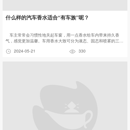
什么样的汽车香水适合“有车族”呢？
车主常常会习惯性地关起车窗，用一点香水给车内带来持久香
气，感觉更加温馨。车用香水大致可分为液态、固态和喷雾的三种
类型，固态香水价格便宜，造型可爱多样，受到年轻车主的青睐。
2024-05-21
330
优质的汽车香水香味持久且能杀灭细菌，但选择不当的话，在空调
的散热条件下，不仅会影响车内人的情绪，还会影响健康。