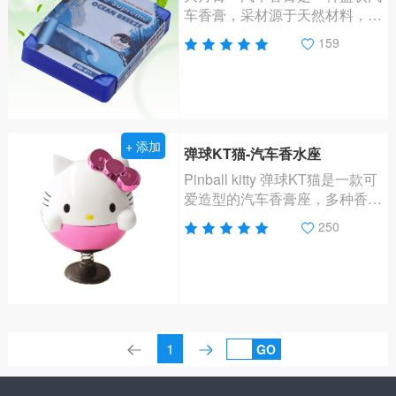
车香膏，采材源于天然材料，可
以祛除汽车内、室内的嗅味、异
159
味，消灭细菌，净化空气，营造
清新可人的香氛，提神爽气。
+ 添加
弹球KT猫-汽车香水座
Pinball kitty 弹球KT猫是一款可
爱造型的汽车香膏座，多种香型
与颜色可以选择。可以祛除车
250
内、室内的嗅味、异味，消灭细
菌，净化空气 营造清新可人的
香氛，提神爽气。
1
GO