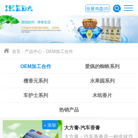
批量询盘
(0)
首页
-
产品中心
-
OEM加工合作
OEM加工合作
爱疯的蜘蛛系列
檀香元系列
水果园系列
车护士系列
木纸香片
热销产品
+ 添加
大方膏-汽车香膏
大方膏－汽车香膏是一种盒状汽